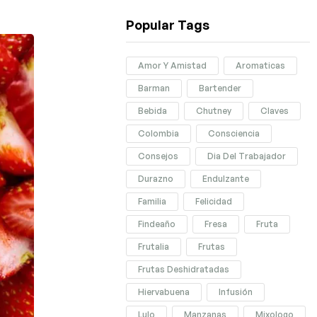
Popular Tags
Amor Y Amistad
Aromaticas
Barman
Bartender
Bebida
Chutney
Claves
Colombia
Consciencia
Consejos
Dia Del Trabajador
Durazno
Endulzante
Familia
Felicidad
Findeaño
Fresa
Fruta
Frutalia
Frutas
Frutas Deshidratadas
Hiervabuena
Infusión
Lulo
Manzanas
Mixologo