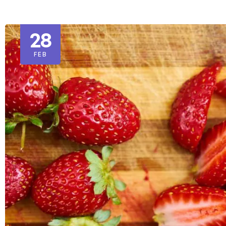
28
FEB