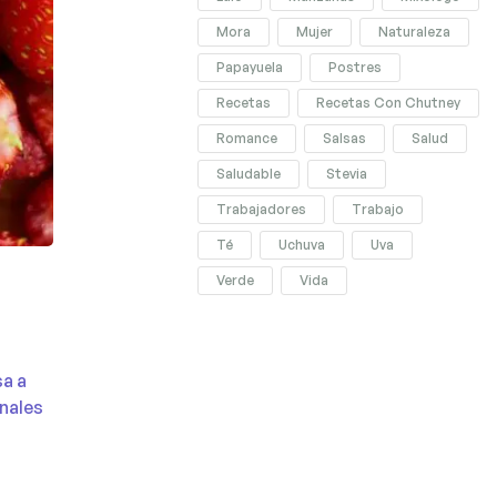
Mora
Mujer
Naturaleza
Papayuela
Postres
Recetas
Recetas Con Chutney
Romance
Salsas
Salud
Saludable
Stevia
Trabajadores
Trabajo
Té
Uchuva
Uva
Verde
Vida
sa a
onales