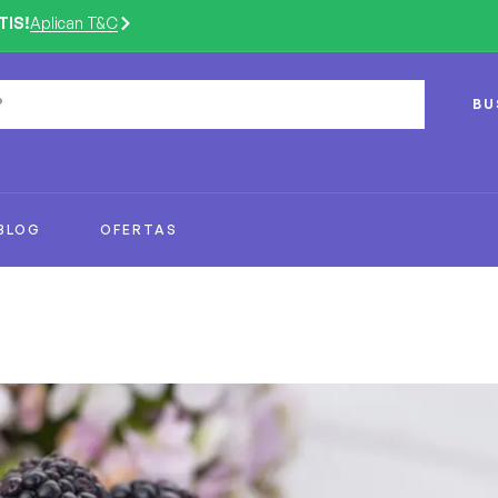
TIS!
Aplican T&C
BU
BLOG
OFERTAS