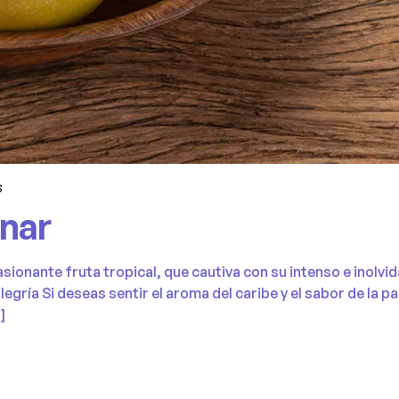
S
nar
ionante fruta tropical, que cautiva con su intenso e inolvid
egría Si deseas sentir el aroma del caribe y el sabor de la p
]