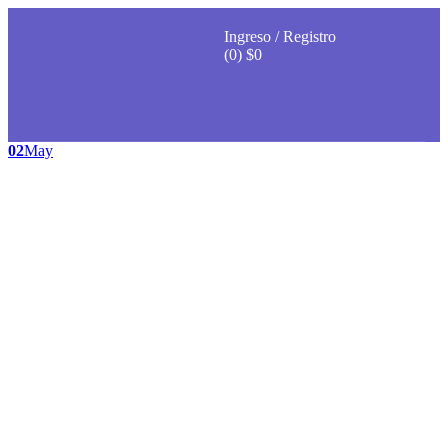
Ingreso / Registro
(0)
$
0
02
May