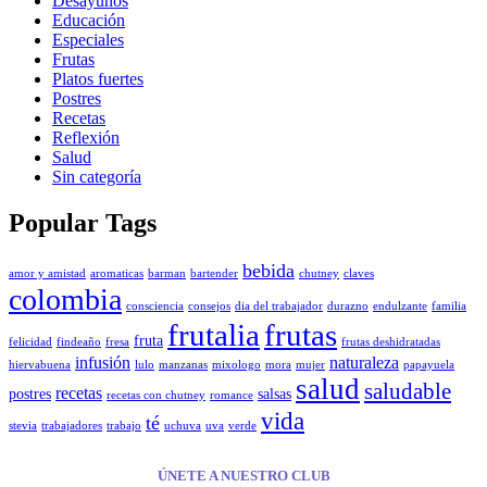
Desayunos
Educación
Especiales
Frutas
Platos fuertes
Postres
Recetas
Reflexión
Salud
Sin categoría
Popular Tags
bebida
amor y amistad
aromaticas
barman
bartender
chutney
claves
colombia
consciencia
consejos
dia del trabajador
durazno
endulzante
familia
frutalia
frutas
fruta
felicidad
findeaño
fresa
frutas deshidratadas
infusión
naturaleza
hiervabuena
lulo
manzanas
mixologo
mora
mujer
papayuela
salud
saludable
recetas
postres
salsas
recetas con chutney
romance
vida
té
stevia
trabajadores
trabajo
uchuva
uva
verde
ÚNETE A NUESTRO CLUB