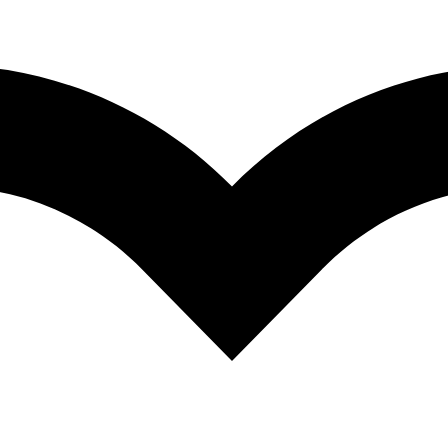
Aromáticas sin azucar añadido
Aromáticas tradicionales
Infusiones
Snacks
Conservas
Syrups y endulzantes
Kits y accesorios frutalia
Anchetas
Productos industriales
Servicios
Blog
Ofertas