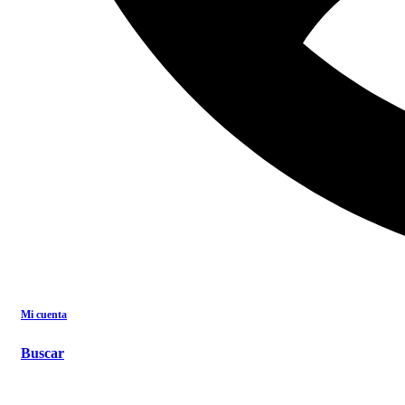
Search for:
Buscar
All category
All category
AROMÁTICAS SIN AZUCAR AÑADIDO
AROMÁTICAS TRADICIONALES
CONSERVAS
INFUSIONES
KITS Y ACCESORIOS FRUTALIA
PRODUCTOS INDUSTRIALES
SNACKS
SYRUPS Y ENDULZANTES
Mi cuenta
Ingreso / Registro
(0)
$
0
Buscar