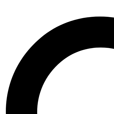
17
May