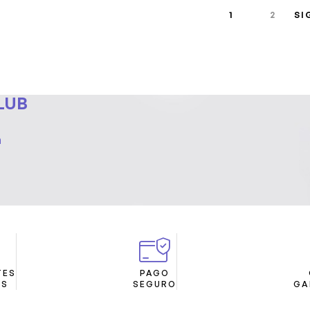
1
2
SI
LUB
a
TES
PAGO
ES
SEGURO
GA