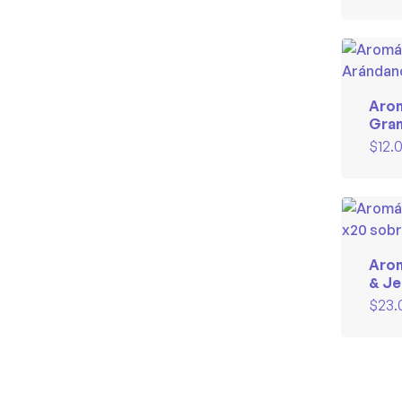
Arom
Gran
sob
$
12.
Arom
& Je
$
23.