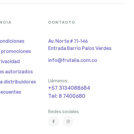
ENCIA
CONTACTO
condiciones
Av. Norte # 71-146
Entrada Barrio Palos Verdes
y promociones
info@frutalia.com.co
privacidad
es autorizados
Llámanos
ra distribuidores
+57 3134088684
recuentes
Tel: 8 7400680
Redes sociales