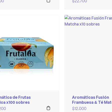
800
$
22.700
ática de Frutas
Aromáticas Fusión
ica x100 sobres
Frambuesa & Té Mat
x10 sobres
200
$
12.000