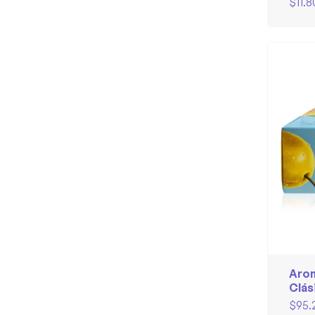
$
11.
Arom
Clás
$
95.