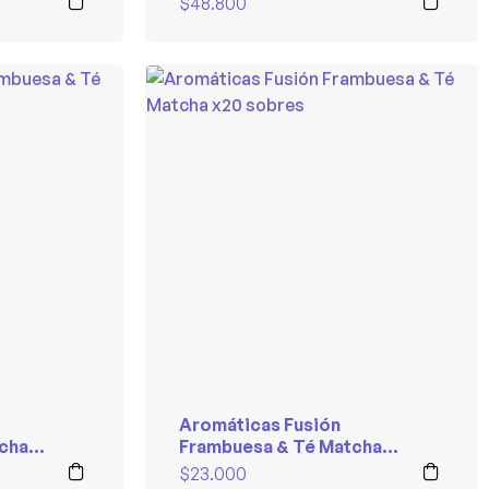
$
48.800
Aromáticas Fusión
cha
Frambuesa & Té Matcha
x20 sobres
$
23.000