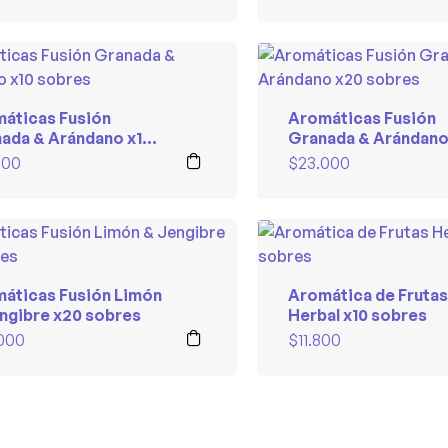
áticas Fusión
Aromáticas Fusión
ada & Arándano x10
Granada & Arándano
res
sobres
000
$
23.000
áticas Fusión Limón
Aromática de Frutas
ngibre x20 sobres
Herbal x10 sobres
000
$
11.800