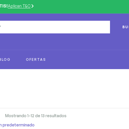
TIS!
Aplican T&C
BU
BLOG
OFERTAS
Mostrando 1–12 de 13 resultados
n predeterminado