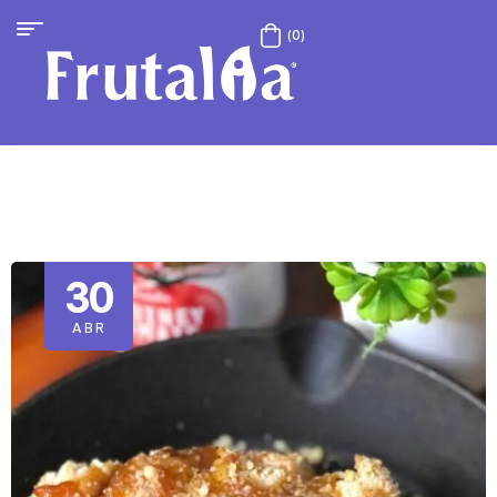
(0)
30
ABR