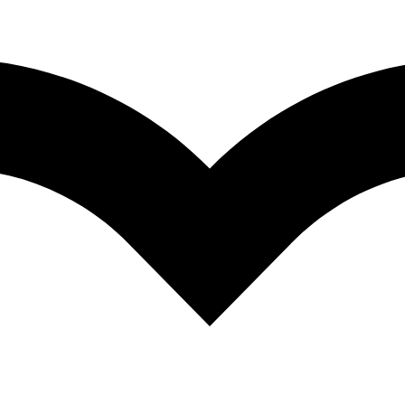
Aromáticas sin azucar añadido
Aromáticas tradicionales
Infusiones
Snacks
Conservas
Syrups y endulzantes
Kits y accesorios frutalia
Anchetas
Productos industriales
Servicios
Blog
Ofertas