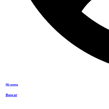
Search for:
Buscar
All category
All category
AROMÁTICAS SIN AZUCAR AÑADIDO
AROMÁTICAS TRADICIONALES
CONSERVAS
INFUSIONES
KITS Y ACCESORIOS FRUTALIA
PRODUCTOS INDUSTRIALES
SNACKS
SYRUPS Y ENDULZANTES
Mi cuenta
Ingreso / Registro
(0)
$
0
Buscar