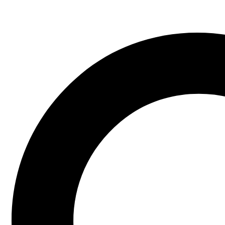
29
Dic