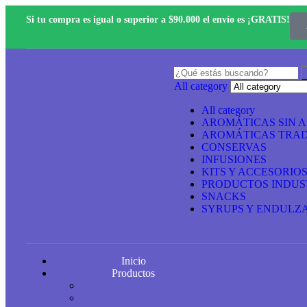
Si tu compra es igual o superior a $90.000 el envío es ¡GRATIS!
All category
All category
AROMÁTICAS SIN 
AROMÁTICAS TRAD
CONSERVAS
INFUSIONES
KITS Y ACCESORIO
PRODUCTOS INDUS
SNACKS
SYRUPS Y ENDULZ
Inicio
Productos
Aromáticas sin azucar añadido
Aromáticas tradicionales