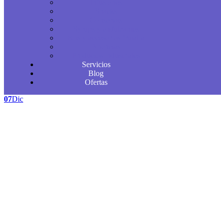
Infusiones
Snacks
Conservas
Syrups y endulzantes
Kits y accesorios frutalia
Anchetas
Productos industriales
Servicios
Blog
Ofertas
07
Dic