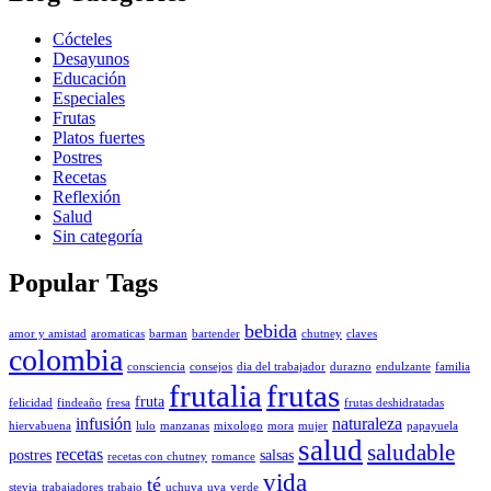
Cócteles
Desayunos
Educación
Especiales
Frutas
Platos fuertes
Postres
Recetas
Reflexión
Salud
Sin categoría
Popular Tags
bebida
amor y amistad
aromaticas
barman
bartender
chutney
claves
colombia
consciencia
consejos
dia del trabajador
durazno
endulzante
familia
frutalia
frutas
fruta
felicidad
findeaño
fresa
frutas deshidratadas
infusión
naturaleza
hiervabuena
lulo
manzanas
mixologo
mora
mujer
papayuela
salud
saludable
recetas
postres
salsas
recetas con chutney
romance
vida
té
stevia
trabajadores
trabajo
uchuva
uva
verde