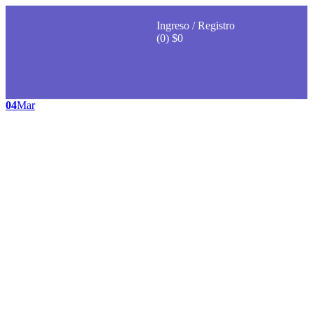
Ingreso / Registro
(0)
$
0
04
Mar