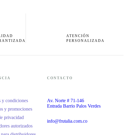
LIDAD
ATENCIÓN
RANTIZADA
PERSONALIZADA
NCIA
CONTACTO
 y condiciones
Av. Norte # 71-146
Entrada Barrio Palos Verdes
s y promociones
de privacidad
info@frutalia.com.co
dores autorizados
 para distribuidores