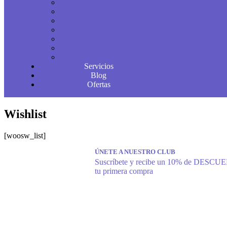
Infusiones
Snacks
Conservas
Syrups y endulzantes
Kits y accesorios frutalia
Anchetas
Productos industriales
Servicios
Blog
Ofertas
Wishlist
[woosw_list]
ÚNETE A NUESTRO CLUB
Suscríbete y recibe un 10% de DESCU
tu primera compra