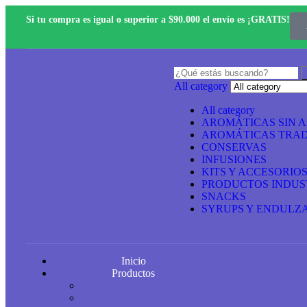
Si tu compra es igual o superior a $90.000 el envío es ¡GRATIS!
All category
All category
AROMÁTICAS SIN 
AROMÁTICAS TRAD
CONSERVAS
INFUSIONES
KITS Y ACCESORIO
PRODUCTOS INDUS
SNACKS
SYRUPS Y ENDULZ
Inicio
Productos
Aromáticas sin azucar añadido
Aromáticas tradicionales